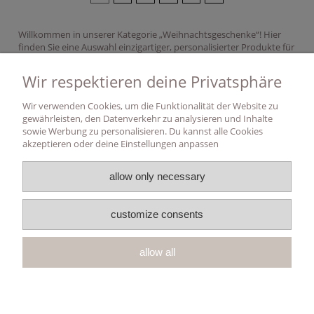
Willkommen in unserer Kategorie „Weihnachtsgeschenke“! Hier
finden Sie eine Auswahl einzigartiger, personalisierter Produkte für
die ganze Familie. Unsere Angebote reichen von individuellen
Christbaumhängern und Sparschweinen bis hin zu stilvollen
Wir respektieren deine Privatsphäre
Erinnerungsboxen. Machen Sie diese Weihnachtszeit besonders
mit Geschenken, die von Herzen kommen!
Wir verwenden Cookies, um die Funktionalität der Website zu
gewährleisten, den Datenverkehr zu analysieren und Inhalte
Meine Konto
sowie Werbung zu personalisieren. Du kannst alle Cookies
akzeptieren oder deine Einstellungen anpassen
Versand & Lieferung
allow only necessary
Informationen
customize consents
Follow Us
allow all
Uber uns
vollversion der webseite