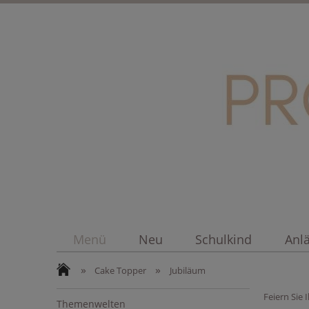
Menü
Neu
Schulkind
Anl
»
»
Cake Topper
Jubiläum
Feiern Sie
Themenwelten