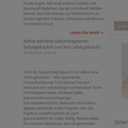
Kinderaugen. Mit eingravierten Zahlen und
Baumwoll-Säckchen, die du individuell befüllen
kannst, wird das Warten auf Weihnachten zu
einem täglichen Erlebnis. Entdecke viele Motive
in unserem Shop!
zum 
Lesen Sie mehr »
Meine perfekte Geburtstagstorte:
Selbstgebacken und mit Liebe gemacht
10-09-2024 , Joanna
Zum 40. Geburtstag habe ich mir selbst eine
Torte gebacken – eine spannende
Herausforderung! Trotz kleiner Pannen
entstand eine vierstöckige Vanillebiskuit-Torte
mit Pistaziencreme, Himbeer-Gelée,
Kokoscreme und knuspriger
Schokoladenschicht. Dekoriert mit meinen
eigenen goldenen Cake-Toppern, war das
Ergebnis sowohl optisch als auch
geschmacklich ein voller Erfolg. Backen bleibt
Oster
für mich ein Abenteuer, das ich gerne teile!