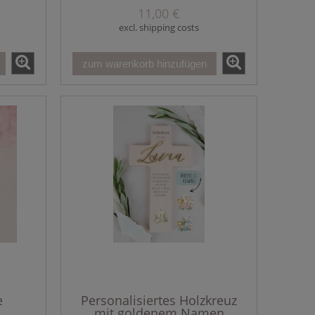
11,00 €
excl. shipping costs
zum warenkorb hinzufügen
e
Personalisiertes Holzkreuz
mit goldenem Namen