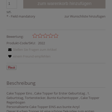
zum warenkorb hinzufügen
szt.
*
- Field mandatory
zur Wunschliste hinzufügen
Bewertung:
Produkt-Code/SKU:
2022
Stellen Sie Fragen zum Artikel
einem Freund empfehlen
Beschreibung
Cake Topper Eins , Cake Topper für Erster Geburtstag , 1.
Geburtstag, Tortenstecker, Bunte Kuchentopper , Cake Topper
Regenbogen
Personalisierte Cake Topper EINS aus bunte Acryl
Dieser Kuchen Topper ist eine schöne Dekoidee zum ersten