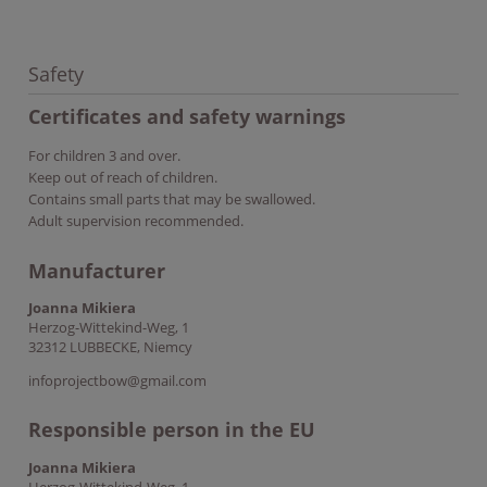
Safety
Certificates and safety warnings
For children 3 and over.
Keep out of reach of children.
Contains small parts that may be swallowed.
Adult supervision recommended.
Manufacturer
Joanna Mikiera
Herzog-Wittekind-Weg, 1
32312 LUBBECKE, Niemcy
infoprojectbow@gmail.com
Responsible person in the EU
Joanna Mikiera
Herzog-Wittekind-Weg, 1,