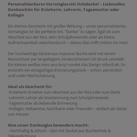
Personalisierbares Vorratsglas mit Holzdeckel – Liebevolles
Dankeschön für Erzieherin, Lehrerin, Tagesmutter oder
Kollegin
Ein kleines Geschenk mit großer Wirkung – unser personalisiertes
Vorratsglas ist die perfekte Art, "Danke" zu sagen. Egal ob zum
Abschied aus der Kita, dem Schuljahresende oder als kleine
Aufmerksamkeit zwischendurch – dieses Glas trifft mitten ins Herz.
Der hochwertige Deckel aus massiver Buche wird mit einem
Wunschtext per langlebigem, kindersicherem UV-Druck veredelt.
Ein kleines weißes Herz aus Acryl rundet das Design stilvoll ab. So
entsteht ein einzigartiges Erinnerungsstück – schön, persönlich
und voller Wertschätzung.
Ideal als Geschenk für
:
-Erzieherin Erzieher zum Abschied aus der Kita oder zum Dank
-Lehrerin Lehrer als Anerkennung zum Schuljahresende
-Tagesmutter als liebevolle Erinnerung
-Kollegin, Hebamme, Nachbarin oder Freundin – einfach als Geste
von Herzen
Was unser Dankesglas besonders macht:
- Nachhaltig & stilvoll – Glas mit Deckel aus Buchenholz &
Silikondichtung