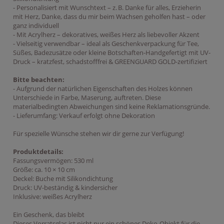
- Personalisiert mit Wunschtext – z. B. Danke für alles, Erzieherin
mit Herz, Danke, dass du mir beim Wachsen geholfen hast – oder
ganz individuell
- Mit Acrylherz – dekoratives, weißes Herz als liebevoller Akzent
- Vielseitig verwendbar – ideal als Geschenkverpackung für Tee,
Süßes, Badezusätze oder kleine Botschaften-Handgefertigt mit UV-
Druck – kratzfest, schadstofffrei & GREENGUARD GOLD-zertifiziert
Bitte beachten:
- Aufgrund der natürlichen Eigenschaften des Holzes können
Unterschiede in Farbe, Maserung, auftreten. Diese
materialbedingten Abweichungen sind keine Reklamationsgründe.
- Lieferumfang: Verkauf erfolgt ohne Dekoration
Für spezielle Wünsche stehen wir dir gerne zur Verfügung!
Produktdetails:
Fassungsvermögen: 530 ml
Größe: ca. 10 × 10 cm
Deckel: Buche mit Silikondichtung
Druck: UV-beständig & kindersicher
Inklusive: weißes Acrylherz
Ein Geschenk, das bleibt
Dieses Vorratsglas ist nicht nur ein schönes Deko-Objekt für die