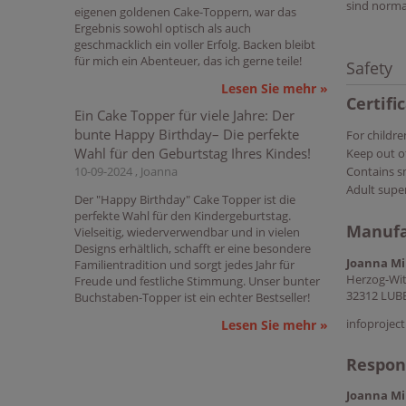
sind norma
eigenen goldenen Cake-Toppern, war das
Ergebnis sowohl optisch als auch
geschmacklich ein voller Erfolg. Backen bleibt
für mich ein Abenteuer, das ich gerne teile!
Safety
Lesen Sie mehr »
Certifi
Ein Cake Topper für viele Jahre: Der
bunte Happy Birthday– Die perfekte
For childre
Wahl für den Geburtstag Ihres Kindes!
Keep out of
10-09-2024 , Joanna
Contains s
Adult supe
Der "Happy Birthday" Cake Topper ist die
perfekte Wahl für den Kindergeburtstag.
Manufa
Vielseitig, wiederverwendbar und in vielen
Designs erhältlich, schafft er eine besondere
Joanna Mi
Familientradition und sorgt jedes Jahr für
Herzog-Wit
Freude und festliche Stimmung. Unser bunter
32312 LUB
Buchstaben-Topper ist ein echter Bestseller!
infoproje
Lesen Sie mehr »
Respons
Joanna Mi