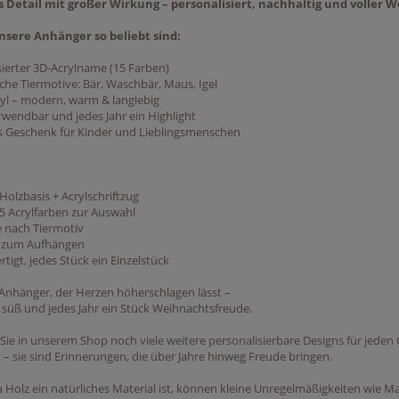
s Detail mit großer Wirkung – personalisiert, nachhaltig und voller
ere Anhänger so beliebt sind:
sierter 3D-Acrylname (15 Farben)
liche Tiermotive: Bär, Waschbär, Maus, Igel
ryl – modern, warm & langlebig
rwendbar und jedes Jahr ein Highlight
als Geschenk für Kinder und Lieblingsmenschen
 Holzbasis + Acrylschriftzug
15 Acrylfarben zur Auswahl
e nach Tiermotiv
d zum Aufhängen
tigt, jedes Stück ein Einzelstück
r Anhänger, der Herzen höherschlagen lässt –
, süß und jedes Jahr ein Stück Weihnachtsfreude.
Sie in unserem Shop noch viele weitere personalisierbare Designs für jede
 – sie sind Erinnerungen, die über Jahre hinweg Freude bringen.
a Holz ein natürliches Material ist, können kleine Unregelmäßigkeiten wi