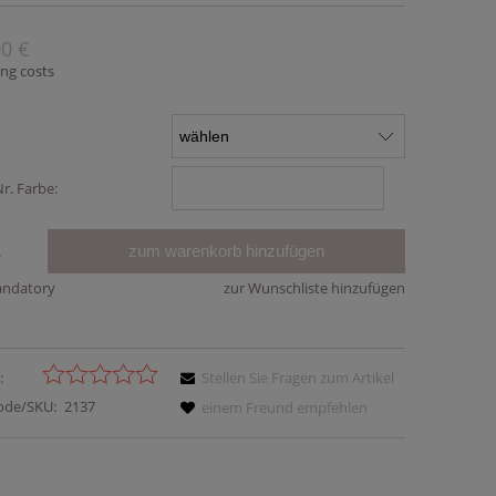
90 €
ing costs
r. Farbe:
zum warenkorb hinzufügen
.
andatory
zur Wunschliste hinzufügen
:
Stellen Sie Fragen zum Artikel
ode/SKU:
2137
einem Freund empfehlen