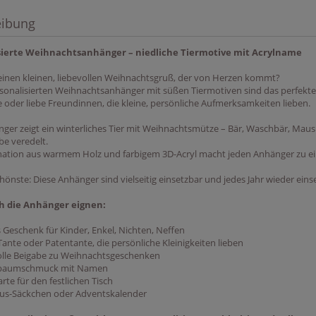
eibung
sierte Weihnachtsanhänger – niedliche Tiermotive mit Acrylname
einen kleinen, liebevollen Weihnachtsgruß, der von Herzen kommt?
sonalisierten Weihnachtsanhänger mit süßen Tiermotiven sind das perfekte G
 oder liebe Freundinnen, die kleine, persönliche Aufmerksamkeiten lieben.
nger zeigt ein winterliches Tier mit Weihnachtsmütze – Bär, Waschbär, Maus
e veredelt.
ation aus warmem Holz und farbigem 3D-Acryl macht jeden Anhänger zu ei
önste: Diese Anhänger sind vielseitig einsetzbar und jedes Jahr wieder eins
h die Anhänger eignen:
es Geschenk für Kinder, Enkel, Nichten, Neffen
Tante oder Patentante, die persönliche Kleinigkeiten lieben
evolle Beigabe zu Weihnachtsgeschenken
istbaumschmuck mit Namen
karte für den festlichen Tisch
laus-Säckchen oder Adventskalender