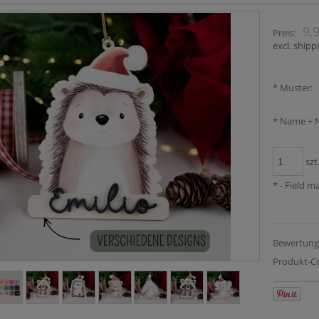
9,
Preis:
excl. shipp
*
Muster:
*
Name + N
szt
*
- Field m
Bewertung
Produkt-C