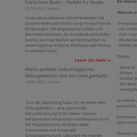
Ein kleine
fröhlichem Motiv – Perfekt für Kinder
23-10-2024 , Joanna
Warum uns
Unser personalisierter Adventskalender mit
- Personali
buntem Weihnachtsmotiv sorgt für leuchtende
- Vier nied
Kinderaugen. Mit eingravierten Zahlen und
- Holz + Ac
Baumwoll-Säckchen, die du individuell befüllen
- Wiederve
kannst, wird das Warten auf Weihnachten zu
- Perfekt 
einem täglichen Erlebnis. Entdecke viele Motive
in unserem Shop!
Details:
Lesen Sie mehr »
– Material:
Meine perfekte Geburtstagstorte:
– Farben: 
Selbstgebacken und mit Liebe gemacht
– Größen j
10-09-2024 , Joanna
– Mit Ban
– Handgefer
Ein kleine
Zum 40. Geburtstag habe ich mir selbst eine
persönlich
Torte gebacken – eine spannende
Herausforderung! Trotz kleiner Pannen
Entdecken 
entstand eine vierstöckige Vanillebiskuit-Torte
Dekoration
mit Pistaziencreme, Himbeer-Gelée,
Kokoscreme und knuspriger
Hinweis: D
Schokoladenschicht. Dekoriert mit meinen