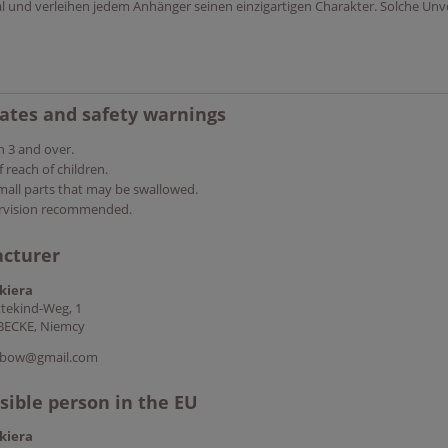
l und verleihen jedem Anhänger seinen einzigartigen Charakter. Solche Un
cates and safety warnings
n 3 and over.
 reach of children.
mall parts that may be swallowed.
rvision recommended.
cturer
kiera
tekind-Weg, 1
BECKE, Niemcy
ctbow@gmail.com
ible person in the EU
kiera