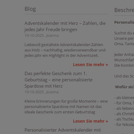
Blog
Beschr
Personali
Adventskalender mit Herz – Zahlen, die
jedes Jahr Freude bringen
Suchst du 
19-10-2025 , Joanna
Unsere per
Oma, Tante
Liebevoll gestaltete Adventskalender-Zahlen
aus Holz – nachhaltig, wiederverwendbar und
Jeder Anhä
jedes Jahr ein Highlight in der Adventszeit.
Wunschfarb
Lesen Sie mehr »
Die Kombin
Das perfekte Geschenk zum 1.
Und das Sch
Geburtstag – eine personalisierte
Spardose mit Herz
Wofür sic
19-10-2025 , Joanna
- als klein
Kleine Erinnerungen für große Momente – eine
- für Oma, 
personalisierte Spardose mit Namen ist das
- als lieb
ideale Geschenk zum ersten Geburtstag
- als Chr
- als Tisch
Lesen Sie mehr »
- für Niko
Personalisierter Adventskalender mit