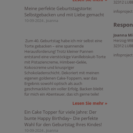
32312 LUB
Meine perfekte Geburtstagstorte:
infoproje
Selbstgebacken und mit Liebe gemacht
10-09-2024 , Joanna
Respons
Joanna Mi
Herzog-Wit
Zum 40. Geburtstag habe ich mir selbst eine
32312 LUB
Torte gebacken – eine spannende
Herausforderung! Trotz kleiner Pannen
infoproje
entstand eine vierstöckige Vanillebiskuit-Torte
mit Pistaziencreme, Himbeer-Gelée,
Kokoscreme und knuspriger
Schokoladenschicht. Dekoriert mit meinen
eigenen goldenen Cake-Toppern, war das
Ergebnis sowohl optisch als auch
geschmacklich ein voller Erfolg. Backen bleibt
für mich ein Abenteuer, das ich gerne teile!
Lesen Sie mehr »
Ein Cake Topper für viele Jahre: Der
bunte Happy Birthday– Die perfekte
Wahl für den Geburtstag Ihres Kindes!
10-09-2024 , Joanna