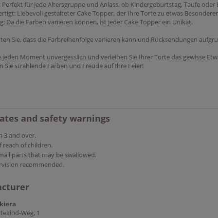
g: Perfekt für jede Altersgruppe und Anlass, ob Kindergeburtstag, Taufe oder
rtigt: Liebevoll gestalteter Cake Topper, der Ihre Torte zu etwas Besonder
ig: Da die Farben variieren können, ist jeder Cake Topper ein Unikat.
hten Sie, dass die Farbreihenfolge variieren kann und Rücksendungen aufg
 jeden Moment unvergesslich und verleihen Sie Ihrer Torte das gewisse Etw
n Sie strahlende Farben und Freude auf Ihre Feier!
cates and safety warnings
n 3 and over.
 reach of children.
mall parts that may be swallowed.
rvision recommended.
cturer
kiera
tekind-Weg, 1