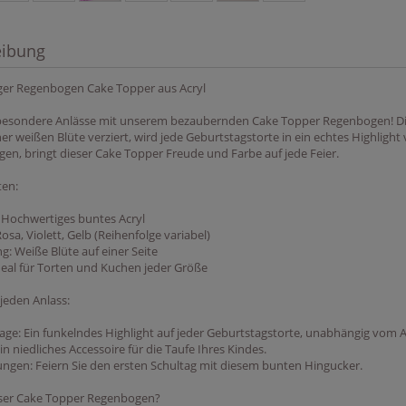
eibung
er Regenbogen Cake Topper aus Acryl
 besondere Anlässe mit unserem bezaubernden Cake Topper Regenbogen! Die
er weißen Blüte verziert, wird jede Geburtstagstorte in ein echtes Highligh
gen, bringt dieser Cake Topper Freude und Farbe auf jede Feier.
ten:
: Hochwertiges buntes Acryl
osa, Violett, Gelb (Reihenfolge variabel)
g: Weiße Blüte auf einer Seite
deal für Torten und Kuchen jeder Größe
 jeden Anlass:
age: Ein funkelndes Highlight auf jeder Geburtstagstorte, unabhängig vom Al
in niedliches Accessoire für die Taufe Ihres Kindes.
ungen: Feiern Sie den ersten Schultag mit diesem bunten Hingucker.
er Cake Topper Regenbogen?