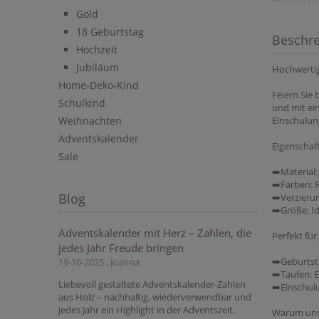
Gold
18 Geburtstag
Beschr
Hochzeit
Jubiläum
Hochwertig
Home-Deko-Kind
Feiern Sie
Schulkind
und mit ein
Einschulun
Weihnachten
Adventskalender
Eigenschaf
Sale
➡️Material
➡️Farben: R
Blog
➡️Verzierun
➡️Größe: I
Adventskalender mit Herz – Zahlen, die
Perfekt für
jedes Jahr Freude bringen
➡️Geburtst
19-10-2025 , Joanna
➡️Taufen: E
Liebevoll gestaltete Adventskalender-Zahlen
➡️Einschul
aus Holz – nachhaltig, wiederverwendbar und
jedes Jahr ein Highlight in der Adventszeit.
Warum uns