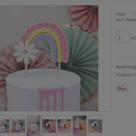
17
Preis:
excl. shipp
szt
Bewertung
Produkt-C