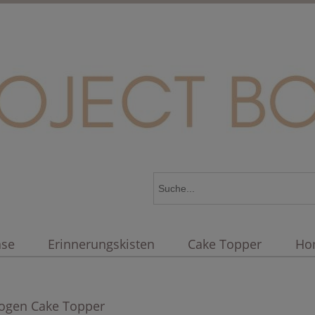
äse
Erinnerungskisten
Cake Topper
Ho
ogen Cake Topper