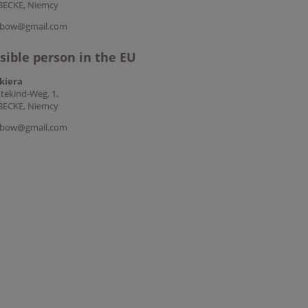
BECKE, Niemcy
ctbow@gmail.com
ible person in the EU
kiera
tekind-Weg, 1,
BECKE, Niemcy
ctbow@gmail.com