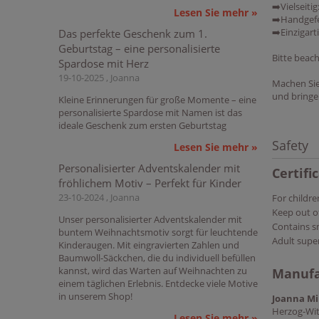
➡️Vielseiti
Lesen Sie mehr »
➡️Handgefe
➡️Einzigart
Das perfekte Geschenk zum 1.
Geburtstag – eine personalisierte
Bitte beac
Spardose mit Herz
19-10-2025 , Joanna
Machen Sie
und bringe
Kleine Erinnerungen für große Momente – eine
personalisierte Spardose mit Namen ist das
ideale Geschenk zum ersten Geburtstag
Safety
Lesen Sie mehr »
Personalisierter Adventskalender mit
Certifi
fröhlichem Motiv – Perfekt für Kinder
23-10-2024 , Joanna
For childre
Keep out of
Unser personalisierter Adventskalender mit
Contains s
buntem Weihnachtsmotiv sorgt für leuchtende
Adult supe
Kinderaugen. Mit eingravierten Zahlen und
Baumwoll-Säckchen, die du individuell befüllen
kannst, wird das Warten auf Weihnachten zu
Manufa
einem täglichen Erlebnis. Entdecke viele Motive
in unserem Shop!
Joanna Mi
Herzog-Wit
Lesen Sie mehr »